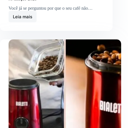
Você já se perguntou por que o seu café não…
Leia mais
Hamilton
Beach
Moedor
de
Café
Ajustável:
Avaliação
2025