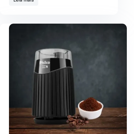
Moedor
de
Café
Mondial
Dolce
Arome
MCF-
01-
BI:
Vale
a
Pena?