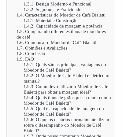
1.3.1.
Design Moderno e Funcional
1.3.2.
Segurança e Praticidade
1.4.
Características do Moedor de Café Bialetti
1.4.1.
Material e Construção
1.4.2.
Capacidade de moagem e potência
1.5.
Comparando diferentes tipos de moedores
de café
1.6.
Como usar o Moedor de Café Bialetti
1.7.
Opiniões e Avaliações
1.8.
Conclusão
1.9.
FAQ
1.9.1.
Quais são as principais vantagens do
Moedor de Café Bialetti?
1.9.2.
O Moedor de Café Bialetti é elétrico ou
manual?
1.9.3.
Como devo utilizar o Moedor de Café
Bialetti para obter a moagem ideal?
1.9.4.
Quais tipos de grãos posso moer com o
Moedor de Café Bialetti?
1.9.5.
Qual é a capacidade de moagem do
Moedor de Café Bialetti?
1.9.6.
O que os usuários normalmente dizem
sobre o desempenho do Moedor de Café
Bialetti?
1.9.7.
Onde posso comprar o Moedor de