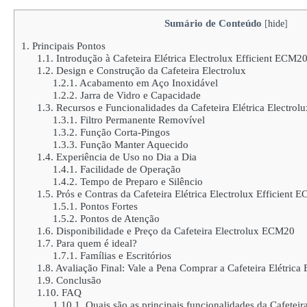
Sumário de Conteúdo
[
hide
]
1.
Principais Pontos
1.1.
Introdução à Cafeteira Elétrica Electrolux Efficient ECM2
1.2.
Design e Construção da Cafeteira Electrolux
1.2.1.
Acabamento em Aço Inoxidável
1.2.2.
Jarra de Vidro e Capacidade
1.3.
Recursos e Funcionalidades da Cafeteira Elétrica Electro
1.3.1.
Filtro Permanente Removível
1.3.2.
Função Corta-Pingos
1.3.3.
Função Manter Aquecido
1.4.
Experiência de Uso no Dia a Dia
1.4.1.
Facilidade de Operação
1.4.2.
Tempo de Preparo e Silêncio
1.5.
Prós e Contras da Cafeteira Elétrica Electrolux Efficient 
1.5.1.
Pontos Fortes
1.5.2.
Pontos de Atenção
1.6.
Disponibilidade e Preço da Cafeteira Electrolux ECM20
1.7.
Para quem é ideal?
1.7.1.
Famílias e Escritórios
1.8.
Avaliação Final: Vale a Pena Comprar a Cafeteira Elétric
1.9.
Conclusão
1.10.
FAQ
1.10.1.
Quais são as principais funcionalidades da Cafeteir