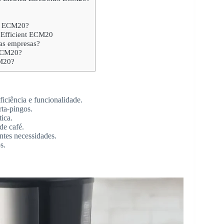
ux ECM20?
x Efficient ECM20
as empresas?
 ECM20?
CM20?
iciência e funcionalidade.
rta-pingos.
ica.
de café.
entes necessidades.
s.