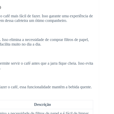
0
 café mais fácil de fazer. Isso garante uma experiência de
zem dessa cafeteira um ótimo companheiro.
 Isso elimina a necessidade de comprar filtros de papel,
acilita muito no dia a dia.
ite servir o café antes que a jarra fique cheia. Isso evita
.
 fazer o café, essa funcionalidade mantém a bebida quente.
Descrição
mina a necessidade de filtros de papel e é fácil de limpar.