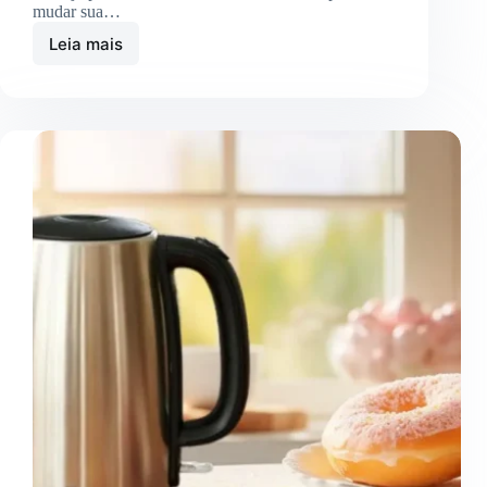
mudar sua…
Leia mais
Chaleira
Elétrica
Agratto:
Praticidade
no
dia
a
dia