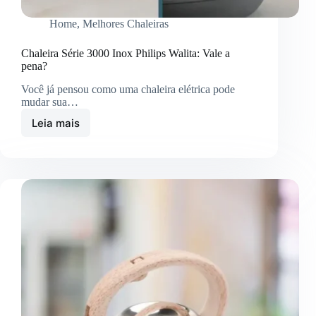
Home
,
Melhores Chaleiras
Chaleira Série 3000 Inox Philips Walita: Vale a
pena?
Você já pensou como uma chaleira elétrica pode
mudar sua…
Leia mais
Chaleira
Série
3000
Inox
Philips
Walita:
Vale
a
pena?