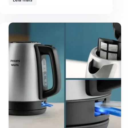
Chaleira
Elétrica
Inox
Midea:
Vale
a
pena?