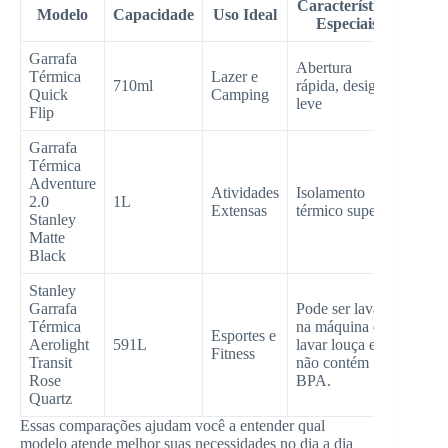
Características
Modelo
Capacidade
Uso Ideal
Especiais
Garrafa
Abertura
Térmica
Lazer e
710ml
rápida, design
Quick
Camping
leve
Flip
Garrafa
Térmica
Adventure
Atividades
Isolamento
2.0
1L
Extensas
térmico superior
Stanley
Matte
Black
Stanley
Garrafa
Pode ser lavada
Térmica
na máquina de
Esportes e
Aerolight
591L
lavar louça e
Fitness
Transit
não contém
Rose
BPA.
Quartz
Essas comparações ajudam você a entender qual
modelo atende melhor suas necessidades no dia a dia