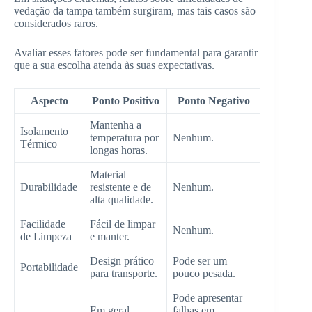
vedação da tampa também surgiram, mas tais casos são
considerados raros.
Avaliar esses fatores pode ser fundamental para garantir
que a sua escolha atenda às suas expectativas.
Aspecto
Ponto Positivo
Ponto Negativo
Mantenha a
Isolamento
temperatura por
Nenhum.
Térmico
longas horas.
Material
Durabilidade
resistente e de
Nenhum.
alta qualidade.
Facilidade
Fácil de limpar
Nenhum.
de Limpeza
e manter.
Design prático
Pode ser um
Portabilidade
para transporte.
pouco pesada.
Pode apresentar
Em geral,
falhas em