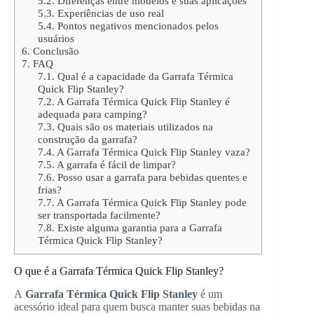
5.2.
Diferenças entre modelos e suas aplicações
5.3.
Experiências de uso real
5.4.
Pontos negativos mencionados pelos
usuários
6.
Conclusão
7.
FAQ
7.1.
Qual é a capacidade da Garrafa Térmica
Quick Flip Stanley?
7.2.
A Garrafa Térmica Quick Flip Stanley é
adequada para camping?
7.3.
Quais são os materiais utilizados na
construção da garrafa?
7.4.
A Garrafa Térmica Quick Flip Stanley vaza?
7.5.
A garrafa é fácil de limpar?
7.6.
Posso usar a garrafa para bebidas quentes e
frias?
7.7.
A Garrafa Térmica Quick Flip Stanley pode
ser transportada facilmente?
7.8.
Existe alguma garantia para a Garrafa
Térmica Quick Flip Stanley?
O que é a Garrafa Térmica Quick Flip Stanley?
A
Garrafa Térmica Quick Flip Stanley
é um
acessório ideal para quem busca manter suas bebidas na