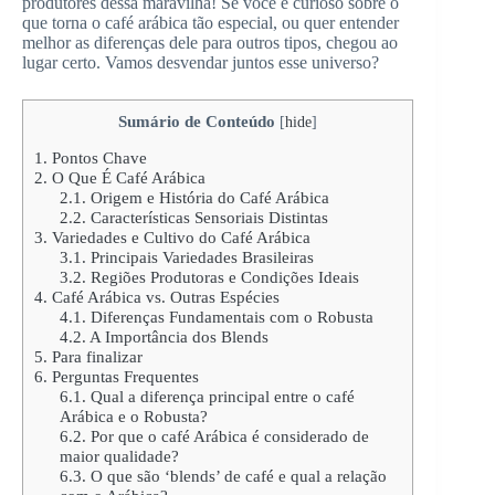
produtores dessa maravilha! Se você é curioso sobre o
que torna o café arábica tão especial, ou quer entender
melhor as diferenças dele para outros tipos, chegou ao
lugar certo. Vamos desvendar juntos esse universo?
Sumário de Conteúdo
[
hide
]
1.
Pontos Chave
2.
O Que É Café Arábica
2.1.
Origem e História do Café Arábica
2.2.
Características Sensoriais Distintas
3.
Variedades e Cultivo do Café Arábica
3.1.
Principais Variedades Brasileiras
3.2.
Regiões Produtoras e Condições Ideais
4.
Café Arábica vs. Outras Espécies
4.1.
Diferenças Fundamentais com o Robusta
4.2.
A Importância dos Blends
5.
Para finalizar
6.
Perguntas Frequentes
6.1.
Qual a diferença principal entre o café
Arábica e o Robusta?
6.2.
Por que o café Arábica é considerado de
maior qualidade?
6.3.
O que são ‘blends’ de café e qual a relação