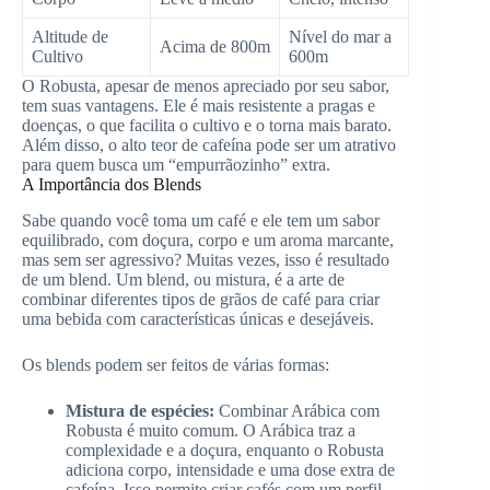
Altitude de
Nível do mar a
Acima de 800m
Cultivo
600m
O Robusta, apesar de menos apreciado por seu sabor,
tem suas vantagens. Ele é mais resistente a pragas e
doenças, o que facilita o cultivo e o torna mais barato.
Além disso, o alto teor de cafeína pode ser um atrativo
para quem busca um “empurrãozinho” extra.
A Importância dos Blends
Sabe quando você toma um café e ele tem um sabor
equilibrado, com doçura, corpo e um aroma marcante,
mas sem ser agressivo? Muitas vezes, isso é resultado
de um blend. Um blend, ou mistura, é a arte de
combinar diferentes tipos de grãos de café para criar
uma bebida com características únicas e desejáveis.
Os blends podem ser feitos de várias formas:
Mistura de espécies:
Combinar Arábica com
Robusta é muito comum. O Arábica traz a
complexidade e a doçura, enquanto o Robusta
adiciona corpo, intensidade e uma dose extra de
cafeína. Isso permite criar cafés com um perfil