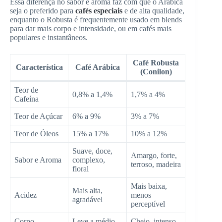
Essa diferença no sabor e aroma faz com que o Arábica
seja o preferido para
cafés especiais
e de alta qualidade,
enquanto o Robusta é frequentemente usado em blends
para dar mais corpo e intensidade, ou em cafés mais
populares e instantâneos.
Café Robusta
Característica
Café Arábica
(Conilon)
Teor de
0,8% a 1,4%
1,7% a 4%
Cafeína
Teor de Açúcar
6% a 9%
3% a 7%
Teor de Óleos
15% a 17%
10% a 12%
Suave, doce,
Amargo, forte,
Sabor e Aroma
complexo,
terroso, madeira
floral
Mais baixa,
Mais alta,
Acidez
menos
agradável
perceptível
Corpo
Leve a médio
Cheio, intenso