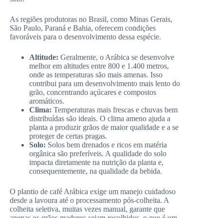
As regiões produtoras no Brasil, como Minas Gerais,
São Paulo, Paraná e Bahia, oferecem condições
favoráveis para o desenvolvimento dessa espécie.
Altitude:
Geralmente, o Arábica se desenvolve
melhor em altitudes entre 800 e 1.400 metros,
onde as temperaturas são mais amenas. Isso
contribui para um desenvolvimento mais lento do
grão, concentrando açúcares e compostos
aromáticos.
Clima:
Temperaturas mais frescas e chuvas bem
distribuídas são ideais. O clima ameno ajuda a
planta a produzir grãos de maior qualidade e a se
proteger de certas pragas.
Solo:
Solos bem drenados e ricos em matéria
orgânica são preferíveis. A qualidade do solo
impacta diretamente na nutrição da planta e,
consequentemente, na qualidade da bebida.
O plantio de café Arábica exige um manejo cuidadoso
desde a lavoura até o processamento pós-colheita. A
colheita seletiva, muitas vezes manual, garante que
apenas os grãos maduros sejam recolhidos, o que é um