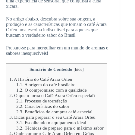
uma experiência de sensorial que conquista a cada
xicara.
No artigo abaixo, descubra sobre sua origem, a
produção e as características que tornam o café Arara
Orfeu uma escolha indiscutível para aqueles que
buscam o verdadeiro sabor do Brasil.
Prepare-se para mergulhar em um mundo de aromas e
sabores inesquecíveis!
Sumário de Conteúdo
[
hide
]
1.
A História do Café Arara Orfeu
1.1.
A origem do café brasileiro
1.2.
O compromisso com a qualidade
2.
O que o torna o Café Arara Orfeu especial?
2.1.
Processo de torrefação
2.2.
Características do sabor
2.3.
Benefícios de comprar café especial
3.
Dicas para preparar o seu Café Arara Orfeu
3.1.
Escolhendo o equipamento ideal
3.2.
Técnicas de preparo para o máximo sabor
4.
Onde comprar Café Arara Orfeu em Grãos